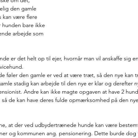
nske om det, 
elig den gamle 
 kan være flere 
r hunden bare ikke 
ende arbejde som 
 er det helt op til ejer, hvornår man vil anskaffe sig e
rvicehund. 
e føler den gamle er ved at være træt, så den nye kan 
mle stadig kan arbejde til den nye er klar og derefter 
nsionist. Andre kan ikke magte opgaven at have 2 hunde
k, så de kan have deres fulde opmærksomhed på den ny
vne, at der ved udbydertrænede hunde kan være bestemte
ner og kommunen ang. pensionering. Dette burde dog f