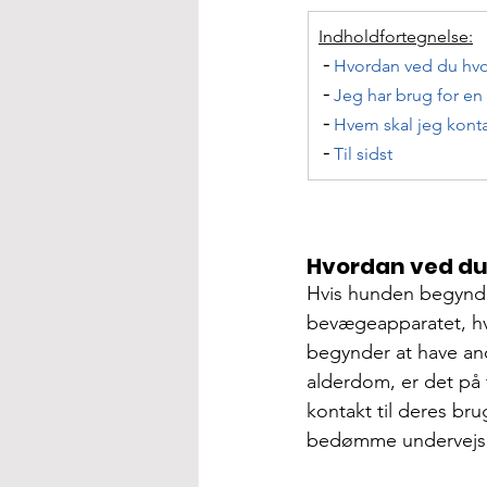
Indholdfortegnelse:
╶ 
Hvordan ved du hvo
╶ 
Jeg har brug for en
╶ 
Hvem skal jeg konta
╶ 
Til sidst
Hvordan ved du
Hvis hunden begynde
bevægeapparatet, hv
begynder at have and
alderdom, er det på 
kontakt til deres bru
bedømme undervejs, h