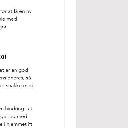
or at få en ny 
ale med 
gør.
al 
et er en god 
ensioneres, så 
 og snakke med 
 hindring i at 
oget tid med 
 i hjemmet ift. 