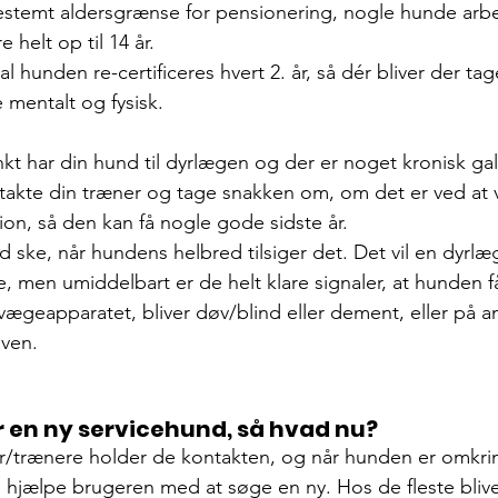
stemt aldersgrænse for pensionering, nogle hunde arbejd
 helt op til 14 år.
l hunden re-certificeres hvert 2. år, så dér bliver der taget 
mentalt og fysisk.
kt har din hund til dyrlægen og der er noget kronisk galt
takte din træner og tage snakken om, om det er ved at væ
on, så den kan få nogle gode sidste år.
id ske, når hundens helbred tilsiger det. Det vil en dyrl
, men umiddelbart er de helt klare signaler, at hunden få
vægeapparatet, bliver døv/blind eller dement, eller på 
ven. 
r en ny servicehund, så hvad nu?
/trænere holder de kontakten, og når hunden er omkring
 hjælpe brugeren med at søge en ny. Hos de fleste bliv