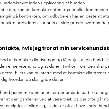
er underskrevet inden udplacering af hunden.
ontakten, kan du kontakte enten træner eller kommunen f
fremgår på kontrakten, om udbyderen har en bestemt aft
ntakte udbyderen, for at få at vide præcis hvordan de 
ntakte, hvis jeg tror at min servicehund sk
med at kontakte din dyrlæge og få et tjek af din hund. D
den er servicehund og at du er i tvivl om, om den skal p
 dette. Ellers kan du starte med at kontakte din træner
 dig hvordan du skal gribe det an. 
y hund gennem kommunen, er der umiddelbart ikke nogen
er at den gamler er ved at være træt, da der ofte går n
 er vigtigt at sikre sig, at det er ok at have andre hunde