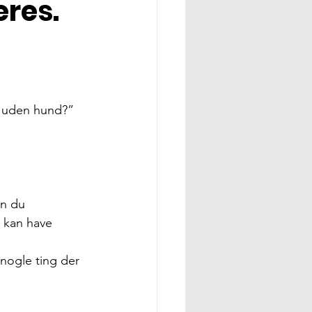
eres.
de uden hund?”
an du 
u kan have 
 nogle ting der 