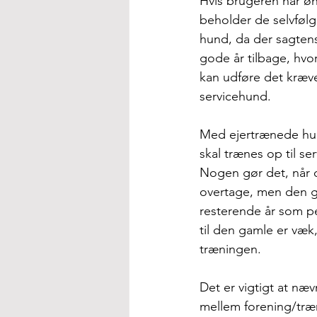
Hvis brugeren har ø
beholder de selvfølg
hund, da der sagtens
gode år tilbage, hvo
kan udføre det kræv
servicehund. 
Med ejertrænede hunde
skal trænes op til se
Nogen gør det, når d
overtage, men den ga
resterende år som pe
til den gamle er væ
træningen.
Det er vigtigt at næ
mellem forening/træ