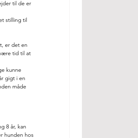
er til de er 
stilling til 
, er det en 
re tid til at 
æge kunne 
r gigt i en 
anden måde 
 8 år, kan 
er hunden hos 