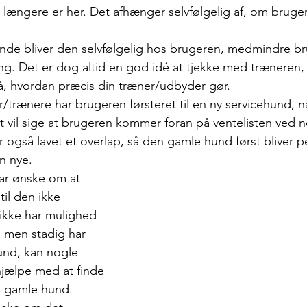
e længere er her. Det afhænger selvfølgelig af, om bruge
nde bliver den selvfølgelig hos brugeren, medmindre bru
ng. Det er dog altid en god idé at tjekke med træneren,
 på, hvordan præcis din træner/udbyder gør.
/trænere har brugeren førsteret til en ny servicehund, 
t vil sige at brugeren kommer foran på ventelisten ved 
 også lavet et overlap, så den gamle hund først bliver p
n nye. 
ar ønske om at 
il den ikke 
 ikke har mulighed 
, men stadig har 
und, kan nogle 
jælpe med at finde 
n gamle hund. 