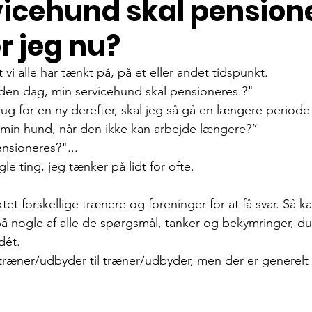
vicehund skal pension
r jeg nu?
 vi alle har tænkt på, på et eller andet tidspunkt.
den dag, 
min servicehund skal pensioneres.
?"
rug for en ny derefter, skal jeg så gå en længere perio
min hund, når den ikke kan arbejde længere?”
nsioneres?"...
gle ting, jeg tænker på lidt for ofte. 
tet forskellige trænere og foreninger for at få svar. Så k
 på nogle af alle de spørgsmål, tanker og bekymringer, d
dét.
a træner/udbyder til træner/udbyder, men der er generelt