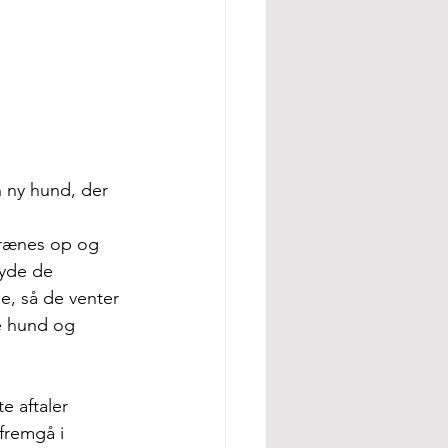
n ny hund, der 
trænes op og 
nyde de 
, så de venter 
e hund og 
 aftaler 
remgå i 