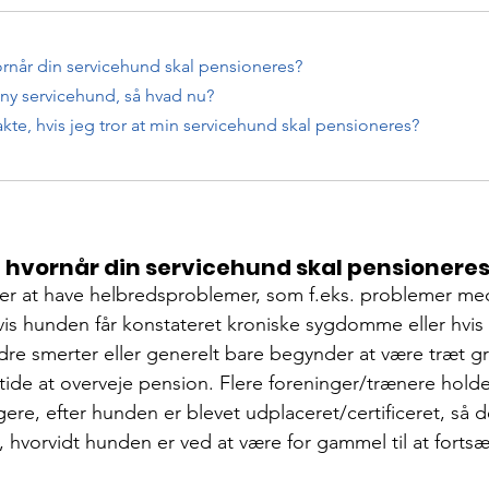
rnår din servicehund skal pensioneres?
 ny servicehund, så hvad nu?
kte, hvis jeg tror at min servicehund skal pensioneres?
 hvornår din servicehund skal pensionere
r at have helbredsproblemer, som f.eks. problemer me
is hunden får konstateret kroniske sygdomme eller hvis
re smerter eller generelt bare begynder at være træt g
tide at overveje pension. Flere foreninger/trænere hold
gere, efter hunden er blevet udplaceret/certificeret, så de
vorvidt hunden er ved at være for gammel til at fortsæ