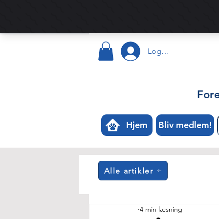
Log ind
For
Hjem
Bliv medlem!
Alle artikler
4 min læsning