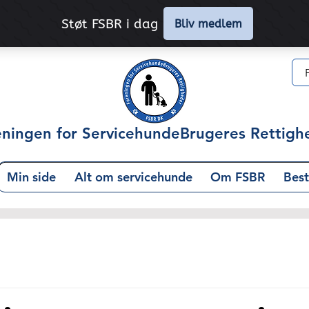
eningen for ServicehundeBrugeres Rettigh
Min side
Alt om servicehunde
Om FSBR
Best