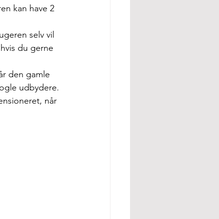
ren kan have 2 
geren selv vil 
 hvis du gerne 
når den gamle 
nogle udbydere. 
ensioneret, når 