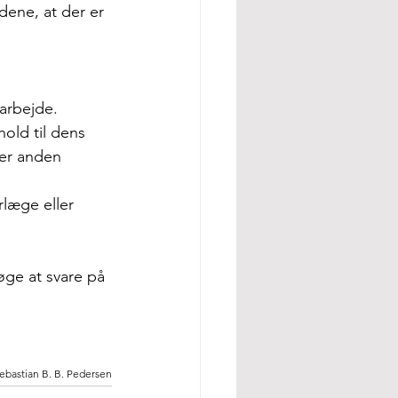
dene, at der er 
 arbejde.
old til dens 
ler anden 
rlæge eller 
øge at svare på 
Sebastian B. B. Pedersen