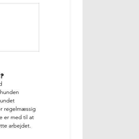
s?
d 
 hunden 
rundet 
er regelmæssig 
 er med til at 
tte arbejdet.