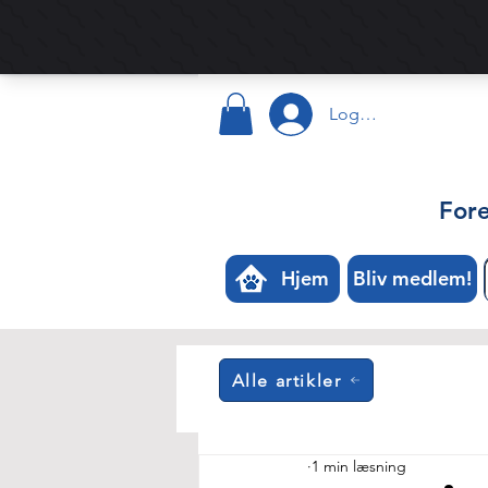
Log ind
For
Hjem
Bliv medlem!
Alle artikler
1 min læsning