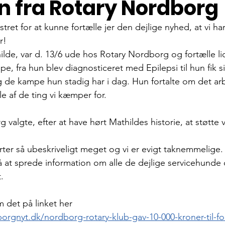
n fra Rotary Nordborg
tret for at kunne fortælle jer den dejlige nyhed, at vi har
r!
lde, var d. 13/6 ude hos Rotary Nordborg og fortælle l
, fra hun blev diagnosticeret med Epilepsi til hun fik si
g de kampe hun stadig har i dag. Hun fortalte om det arbe
e af de ting vi kæmper for. 
valgte, efter at have hørt Mathildes historie, at støtte 
ter så ubeskriveligt meget og vi er evigt taknemmelige. 
at sprede information om alle de dejlige servicehunde 
.
m det på linket her
rgnyt.dk/nordborg-rotary-klub-gav-10-000-kroner-til-fo