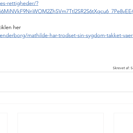
es-rettigheder/?
N8i6MiNVkF9NnWOM2ZhSVm7Ttl2SR2S6tXqcu6_7Pe8vEE
iklen her
oenderborg/mathilde-har-trodset-sin-sygdom-takket-vaer
Skrevet af: 