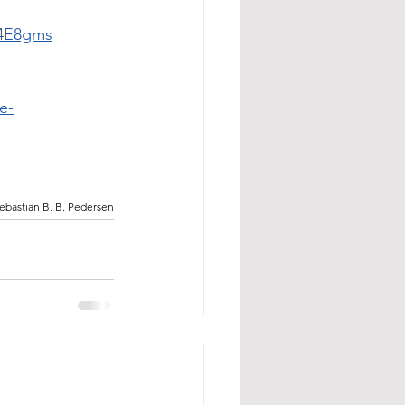
4E8gms
e-
Sebastian B. B. Pedersen