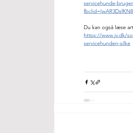
servicehunde-bruger
fbclid=IwAR3DsfK
Du kan også læse art
https://www.jv.dk/s
servicehunden-silke