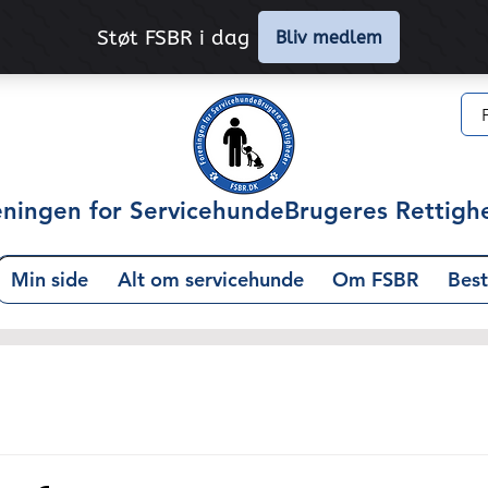
eningen for ServicehundeBrugeres Rettigh
Min side
Alt om servicehunde
Om FSBR
Best