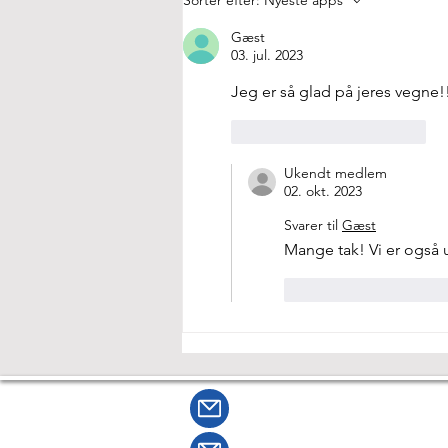
servicehunde
Gæst
03. jul. 2023
Jeg er så glad på jeres vegne!
Synes godt om
Svar
Ukendt medlem
02. okt. 2023
Svarer til
Gæst
Mange tak! Vi er også 
Synes godt om
Kontaktfsbr@gmail.com