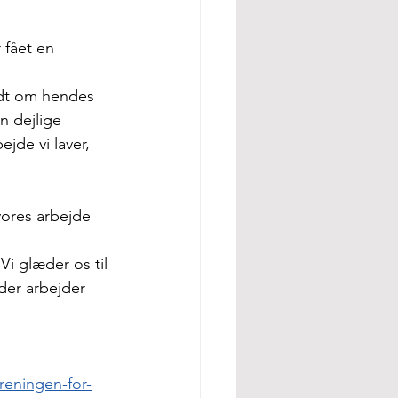
 fået en 
idt om hendes 
n dejlige 
jde vi laver, 
vores arbejde 
Vi glæder os til 
der arbejder 
reningen-for-