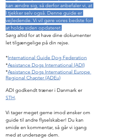
kan ændre sig, så derfor anbefaler vi, at 
I tjekker selv også. Denne guide er 
vejledende. Vi vil gøre vores bedste for 
at holde siden opdateret.
Sørg altid for at have dine dokumenter 
let tilgængelige på din rejse. 
*
International Guide Dog Federation
*
Assistance Dogs International (ADI)
*
Assistance Dogs International Europe 
Regional Chapter (ADEu)
ADI godkendt træner i Danmark er 
STH
.
Vi tager meget gerne imod ønsker om 
guide til andre flyselskaber! Du kan 
smide en kommentar, så går vi igang 
med at undersøge dem.