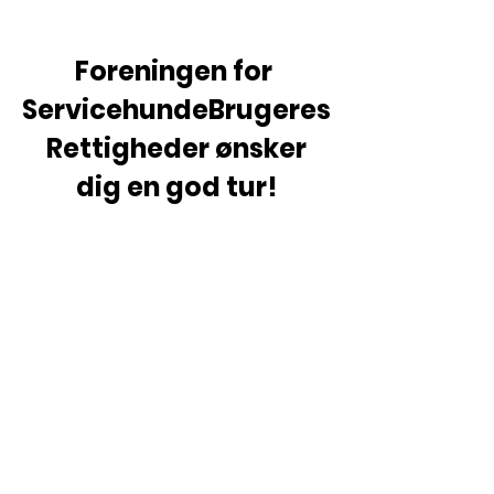
Foreningen for 
ServicehundeBrugeres
 Rettigheder ønsker 
dig en god tur!
Foreningen for ServicehundeBrugeres Rettigheder har 
ikke ansvar for hvordan denne vejledning bruges. Fejl, 
forældelse, ændringer m.m. kan opstå.
Skrevet af: Sebastian B. B. Pedersen