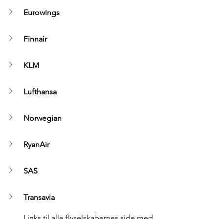
Eurowings
Finnair
KLM
Lufthansa
Norwegian
RyanAir
SAS
Transavia
Links til alle flyselskabernes side med 